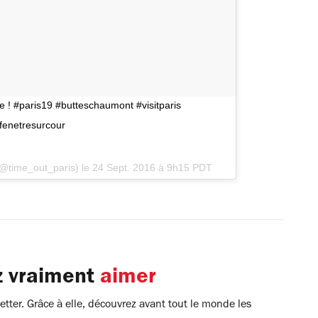
e ! #paris19 #butteschaumont #visitparis
fenetresurcour
(@time_out_paris) le
24 Sept. 2016 à 9h15 PDT
z vraiment
aimer
tter. Grâce à elle, découvrez avant tout le monde les