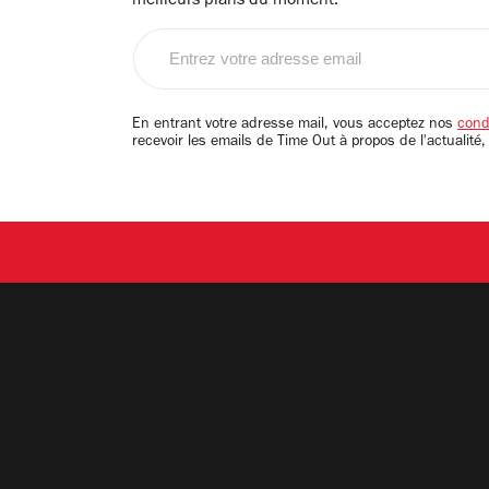
meilleurs plans du moment.
Entrez
votre
adresse
email
En entrant votre adresse mail, vous acceptez nos
condi
recevoir les emails de Time Out à propos de l'actualité,