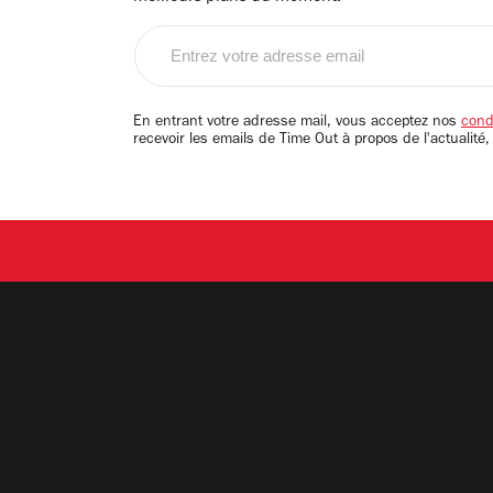
Entrez
votre
adresse
email
En entrant votre adresse mail, vous acceptez nos
condi
recevoir les emails de Time Out à propos de l'actualité,