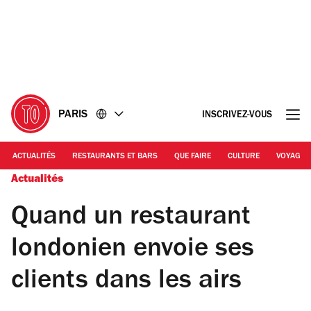
Accéder
Accéder
au
au
contenu
pied
de
page
PARIS
INSCRIVEZ-VOUS
ACTUALITÉS
RESTAURANTS ET BARS
QUE FAIRE
CULTURE
VOYAGE
Actualités
Quand un restaurant
londonien envoie ses
clients dans les airs