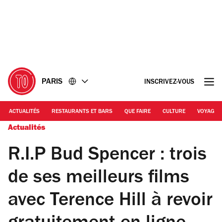
Accéder
Accéder
au
au
contenu
pied
de
page
PARIS
INSCRIVEZ-VOUS
ACTUALITÉS
RESTAURANTS ET BARS
QUE FAIRE
CULTURE
VOYAGE
Actualités
R.I.P Bud Spencer : trois
de ses meilleurs films
avec Terence Hill à revoir