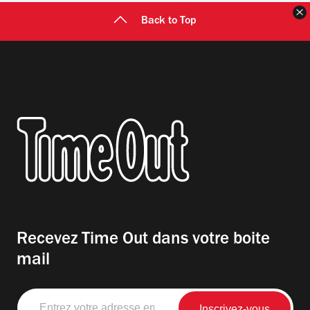
F
Back to Top
Recevez Time Out dans votre boite
mail
Entrez