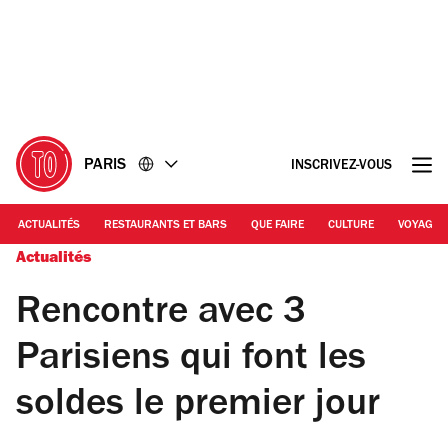
Accéder
Accéder
au
au
contenu
pied
de
page
PARIS
INSCRIVEZ-VOUS
ACTUALITÉS
RESTAURANTS ET BARS
QUE FAIRE
CULTURE
VOYAGE
Actualités
Rencontre avec 3
Parisiens qui font les
soldes le premier jour