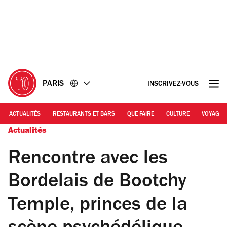
Accéder
Accéder
au
au
contenu
pied
de
page
PARIS
INSCRIVEZ-VOUS
ACTUALITÉS
RESTAURANTS ET BARS
QUE FAIRE
CULTURE
VOYAGE
Actualités
Rencontre avec les
Bordelais de Bootchy
Temple, princes de la