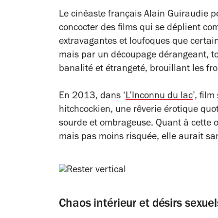
Le cinéaste français Alain Guiraudie po
concocter des films qui se déplient co
extravagantes et loufoques que certain
mais par un découpage dérangeant, to
banalité et étrangeté, brouillant les fr
En 2013, dans ‘
L’Inconnu du lac
’, fil
hitchcockien, une rêverie érotique quo
sourde et ombrageuse. Quant à cette œu
mais pas moins risquée, elle aurait san
Chaos intérieur et désirs sexuel