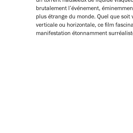
un torrent nauséeux de liquide visque
brutalement l’événement, éminemment n
plus étrange du monde. Quel que soit v
verticale ou horizontale, ce film fasc
manifestation étonnamment surréalist