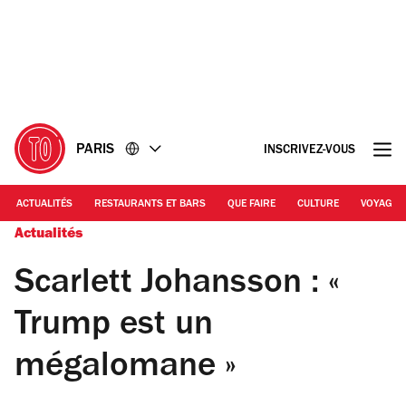
Accéder
Accéder
au
au
contenu
pied
de
page
PARIS
INSCRIVEZ-VOUS
ACTUALITÉS
RESTAURANTS ET BARS
QUE FAIRE
CULTURE
VOYAGE
Actualités
Scarlett Johansson : «
Trump est un
mégalomane »