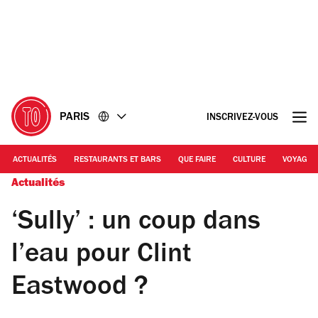
Accéder
Accéder
au
au
contenu
pied
de
page
PARIS
INSCRIVEZ-VOUS
ACTUALITÉS
RESTAURANTS ET BARS
QUE FAIRE
CULTURE
VOYAGE
Actualités
‘Sully’ : un coup dans
l’eau pour Clint
Eastwood ?