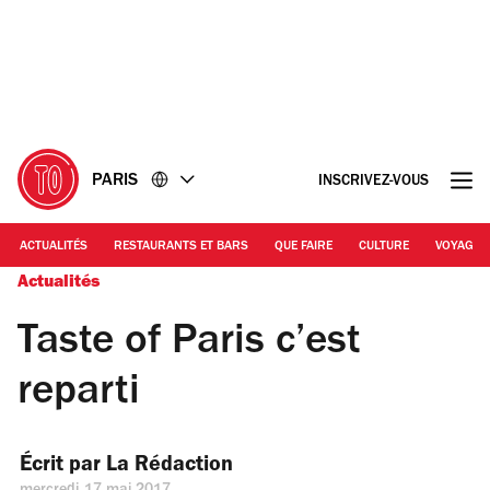
Accéder
Accéder
au
au
contenu
pied
de
page
PARIS
INSCRIVEZ-VOUS
ACTUALITÉS
RESTAURANTS ET BARS
QUE FAIRE
CULTURE
VOYAGE
Actualités
Taste of Paris c’est
reparti
Écrit par 
La Rédaction