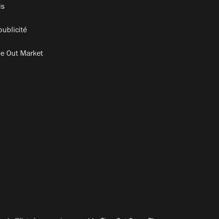
is
publicité
e Out Market