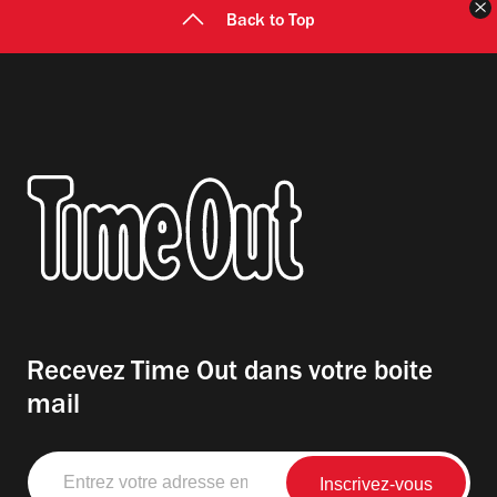
F
Back to Top
Recevez Time Out dans votre boite
mail
Entrez
votre