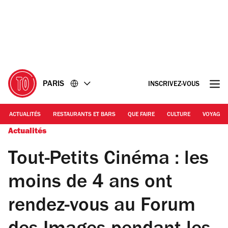
Accéder
Accéder
au
au
contenu
pied
de
page
PARIS
INSCRIVEZ-VOUS
ACTUALITÉS
RESTAURANTS ET BARS
QUE FAIRE
CULTURE
VOYAGE
Actualités
Tout-Petits Cinéma : les
moins de 4 ans ont
rendez-vous au Forum