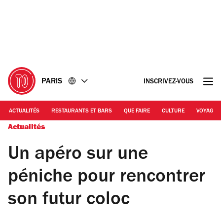
Accéder
Accéder
au
au
contenu
pied
de
page
PARIS
INSCRIVEZ-VOUS
ACTUALITÉS
RESTAURANTS ET BARS
QUE FAIRE
CULTURE
VOYAGE
Actualités
Un apéro sur une
péniche pour rencontrer
son futur coloc