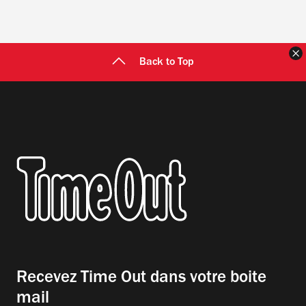
F
Back to Top
Recevez Time Out dans votre boite
mail