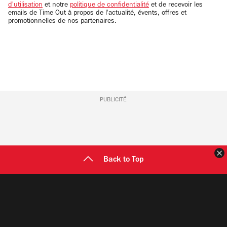
d'utilisation
et notre
politique de confidentialité
et de recevoir les
emails de Time Out à propos de l'actualité, évents, offres et
promotionnelles de nos partenaires.
PUBLICITÉ
F
Back to Top