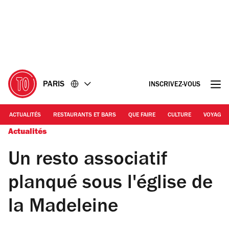
Accéder
Accéder
au
au
contenu
pied
de
page
PARIS
INSCRIVEZ-VOUS
ACTUALITÉS
RESTAURANTS ET BARS
QUE FAIRE
CULTURE
VOYAGE
Actualités
Un resto associatif
planqué sous l'église de
la Madeleine