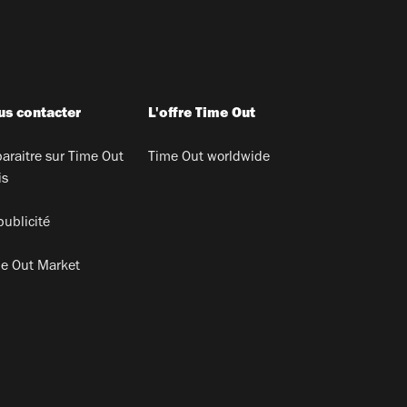
s contacter
L'offre Time Out
araitre sur Time Out
Time Out worldwide
is
publicité
e Out Market