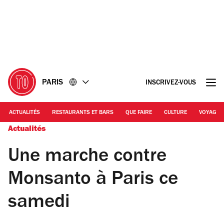
Accéder
Accéder
au
au
contenu
pied
de
page
PARIS
INSCRIVEZ-VOUS
ACTUALITÉS
RESTAURANTS ET BARS
QUE FAIRE
CULTURE
VOYAGE
Actualités
Une marche contre
Monsanto à Paris ce
samedi