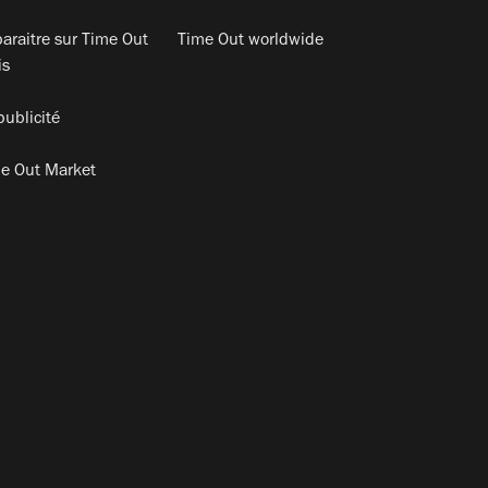
araitre sur Time Out
Time Out worldwide
is
publicité
e Out Market