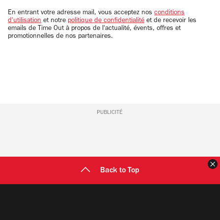
email
En entrant votre adresse mail, vous acceptez nos
conditions
d'utilisation
et notre
politique de confidentialité
et de recevoir les
emails de Time Out à propos de l'actualité, évents, offres et
promotionnelles de nos partenaires.
PUBLICITÉ
F
Back to Top