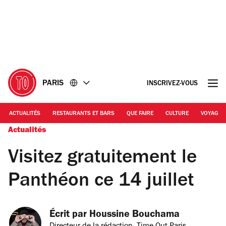
Accéder
Accéder
au
au
contenu
pied
de
page
PARIS
INSCRIVEZ-VOUS
ACTUALITÉS
RESTAURANTS ET BARS
QUE FAIRE
CULTURE
VOYAGE
Actualités
Visitez gratuitement le
Panthéon ce 14 juillet
Écrit par 
Houssine Bouchama