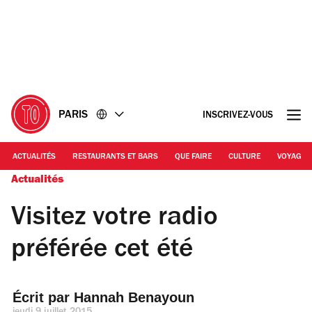
Accéder
Accéder
au
au
contenu
pied
de
page
PARIS
INSCRIVEZ-VOUS
ACTUALITÉS
RESTAURANTS ET BARS
QUE FAIRE
CULTURE
VOYAGE
Actualités
Visitez votre radio
préférée cet été
Écrit par 
Hannah Benayoun