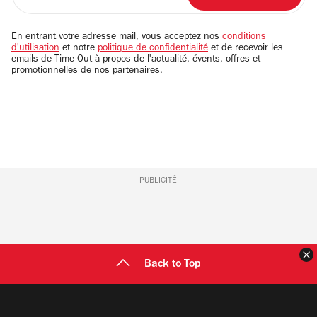
votre
adresse
email
En entrant votre adresse mail, vous acceptez nos
conditions
d'utilisation
et notre
politique de confidentialité
et de recevoir les
emails de Time Out à propos de l'actualité, évents, offres et
promotionnelles de nos partenaires.
PUBLICITÉ
F
Back to Top