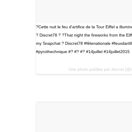
?Cette nuit le feu d'artifice de la Tour Eiffel a illu
? Discret78 ? ?That night the fireworks from the Eif
my Snapchat ? Discret78 #fêtenationale #feuxdartifi
#pyrothechnique #? #? #? #14juillet #14juillet2015
Une photo publiée par discret (@d