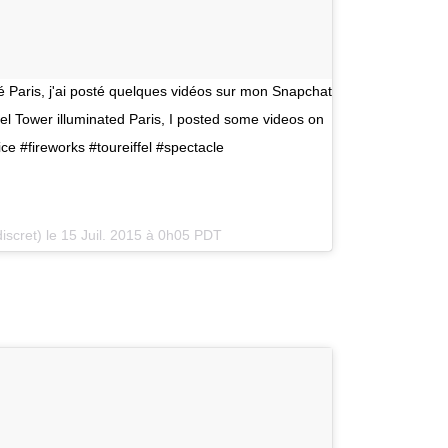
miné Paris, j'ai posté quelques vidéos sur mon Snapchat
fel Tower illuminated Paris, I posted some videos on
ce #fireworks #toureiffel #spectacle
iscret) le
15 Juil. 2015 à 0h05 PDT