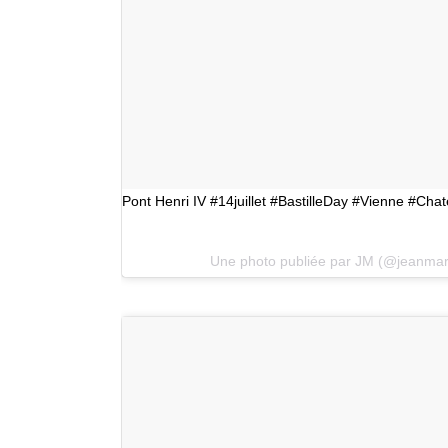
Pont Henri IV #14juillet #BastilleDay #Vienne #Chatel
Une photo publiée par JM (@jeanmar