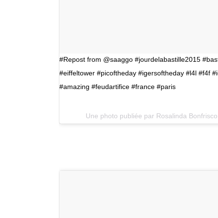
#Repost from @saaggo #jourdelabastille2015 #bastil
#eiffeltower #picoftheday #igersoftheday #l4l #f4f 
#amazing #feudartifice #france #paris
Une photo publiée par Rosalinda Bonfrisco