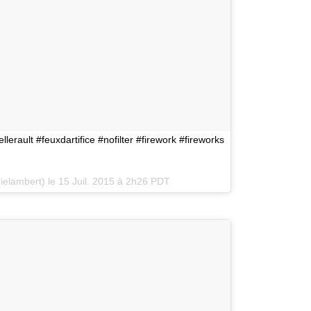
lerault #feuxdartifice #nofilter #firework #fireworks
ielambert) le
15 Juil. 2015 à 2h26 PDT