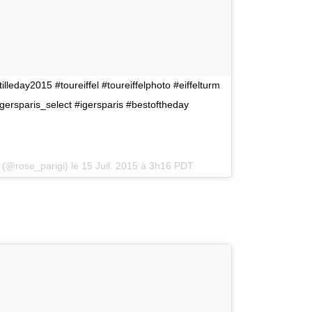
leday2015 #toureiffel #toureiffelphoto #eiffelturm
#igersparis_select #igersparis #bestoftheday
 (@rose_parigi) le
15 Juil. 2015 à 3h16 PDT