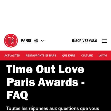
Accéder
Accéder
au
au
contenu
pied
de
page
PARIS
INSCRIVEZ-VOUS
ACTUALITÉS
RESTAURANTS ET BARS
QUE FAIRE
CULTURE
VOYAGE
Time Out Love
Paris Awards -
FAQ
Toutes les réponses aux questions que vous