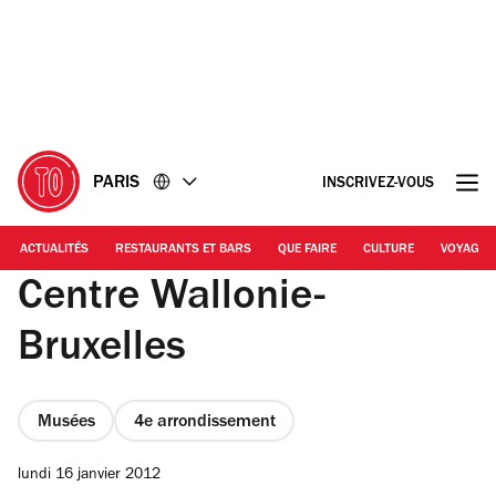
Accéder
Accéder
au
au
contenu
pied
de
page
PARIS
INSCRIVEZ-VOUS
ACTUALITÉS
RESTAURANTS ET BARS
QUE FAIRE
CULTURE
VOYAGE
Centre Wallonie-
Bruxelles
Musées
4e arrondissement
lundi 16 janvier 2012