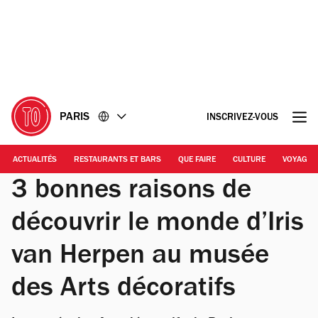
Accéder
Accéder
au
au
contenu
pied
de
page
PARIS
INSCRIVEZ-VOUS
ACTUALITÉS
RESTAURANTS ET BARS
QUE FAIRE
CULTURE
VOYAGE
3 bonnes raisons de
découvrir le monde d’Iris
van Herpen au musée
des Arts décoratifs