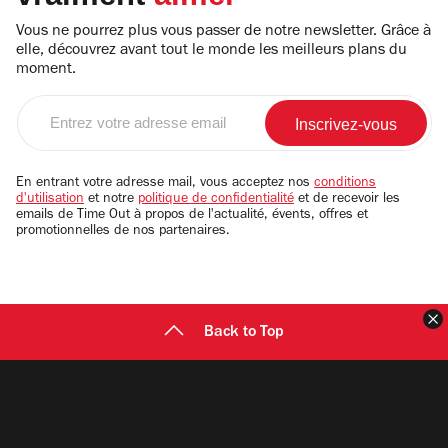
Vous ne pourrez plus vous passer de notre newsletter. Grâce à
elle, découvrez avant tout le monde les meilleurs plans du
moment.
Entrez
votre
adresse
email
En entrant votre adresse mail, vous acceptez nos
conditions
d'utilisation
et notre
politique de confidentialité
et de recevoir les
emails de Time Out à propos de l'actualité, évents, offres et
promotionnelles de nos partenaires.
F
Back to Top