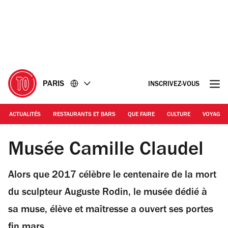
Accéder
Accéder
au
au
contenu
pied
de
page
PARIS
INSCRIVEZ-VOUS
ACTUALITÉS
RESTAURANTS ET BARS
QUE FAIRE
CULTURE
VOYAGE
© musée Camille Claudel, photo Marco Illuminati
Musée Camille Claudel
Alors que 2017 célèbre le centenaire de la mort
du sculpteur Auguste Rodin, le musée dédié à
sa muse, élève et maîtresse a ouvert ses portes