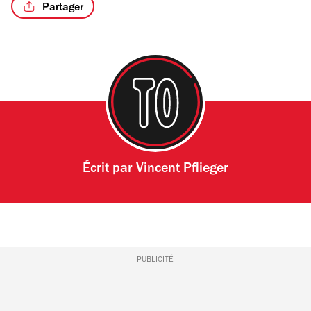
Partager
/5
Écrit par
Vincent Pflieger
PUBLICITÉ