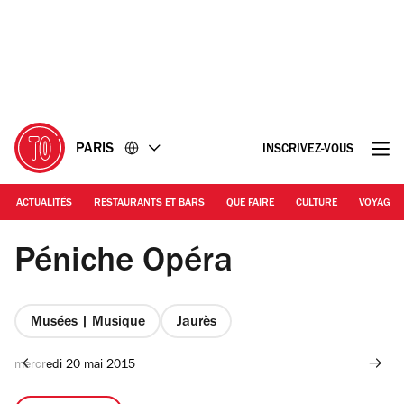
Accéder
Accéder
au
au
contenu
pied
de
page
PARIS
INSCRIVEZ-VOUS
ACTUALITÉS
RESTAURANTS ET BARS
QUE FAIRE
CULTURE
VOYAGE
© Vincent Pflieger
Péniche Opéra
Musées | Musique
Jaurès
mercredi 20 mai 2015