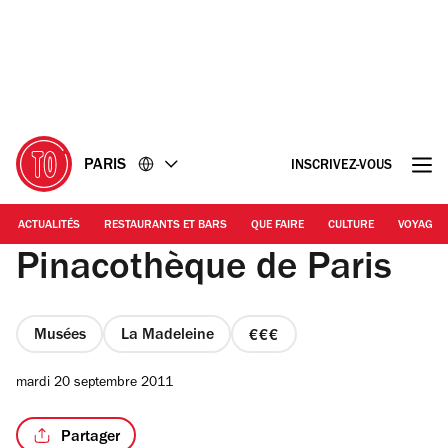
Accéder
Accéder
au
au
contenu
pied
de
page
PARIS
INSCRIVEZ-VOUS
ACTUALITÉS
RESTAURANTS ET BARS
QUE FAIRE
CULTURE
VOYAGE
Pinacothèque de Paris
Musées
La Madeleine
prix
3
mardi 20 septembre 2011
sur
4
Partager