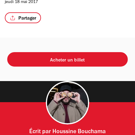
jeudi 18 mai 2017
Partager
Acheter un billet
Écrit par
Houssine Bouchama