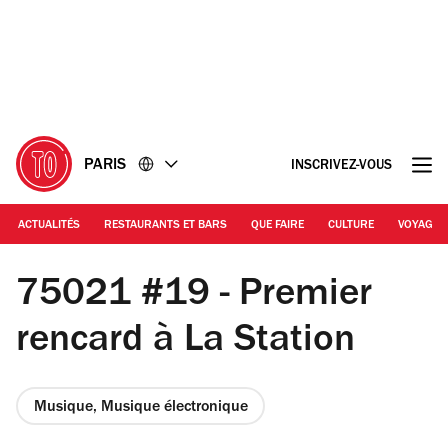
Accéder
Accéder
au
au
contenu
pied
de
page
PARIS
INSCRIVEZ-VOUS
ACTUALITÉS
RESTAURANTS ET BARS
QUE FAIRE
CULTURE
VOYAGE
© Julien Gawor
75021 #19 - Premier
rencard à La Station
Musique, Musique électronique