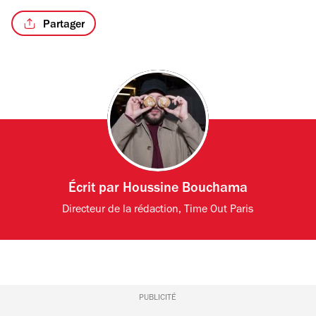
Partager
Écrit par
Houssine Bouchama
Directeur de la rédaction, Time Out Paris
PUBLICITÉ