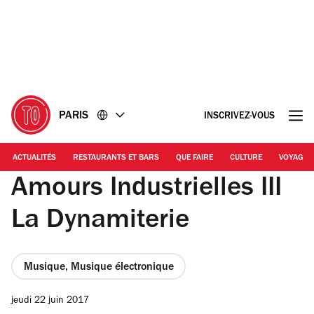
Accéder
Accéder
au
au
contenu
pied
de
page
PARIS
INSCRIVEZ-VOUS
ACTUALITÉS
RESTAURANTS ET BARS
QUE FAIRE
CULTURE
VOYAGE
Amours Industrielles III
La Dynamiterie
Musique, Musique électronique
jeudi 22 juin 2017