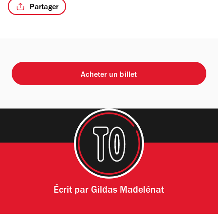
Partager
Acheter un billet
Écrit par
Gildas Madelénat