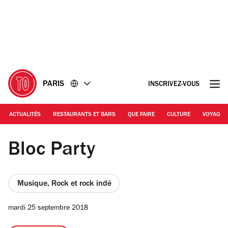
Accéder
Accéder
au
au
contenu
pied
de
page
PARIS
INSCRIVEZ-VOUS
ACTUALITÉS
RESTAURANTS ET BARS
QUE FAIRE
CULTURE
VOYAGE
© DR
Bloc Party
Musique, Rock et rock indé
mardi 25 septembre 2018