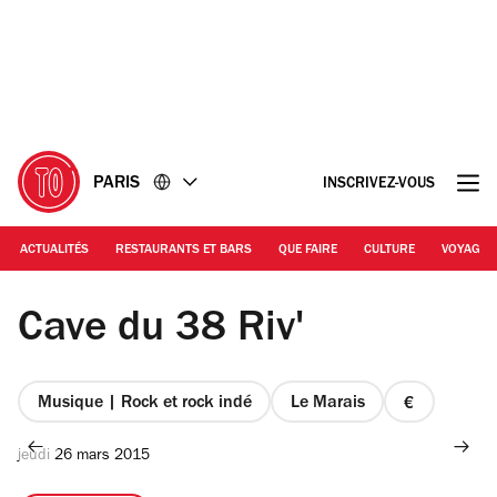
Accéder
Accéder
au
au
contenu
pied
de
page
PARIS
INSCRIVEZ-VOUS
ACTUALITÉS
RESTAURANTS ET BARS
QUE FAIRE
CULTURE
VOYAGE
Cave du 38 Riv'
Musique | Rock et rock indé
Le Marais
prix
1
jeudi 26 mars 2015
sur
4