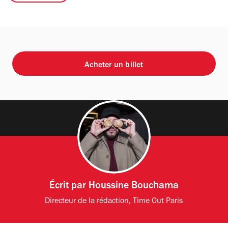
Acheter un billet
Écrit par
Houssine Bouchama
Directeur de la rédaction, Time Out Paris