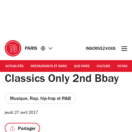
Accéder
Accéder
au
au
contenu
pied
de
page
PARIS
INSCRIVEZ-VOUS
ACTUALITÉS
RESTAURANTS ET BARS
QUE FAIRE
CULTURE
VOYAGE
Classics Only 2nd Bbay
Musique, Rap, hip-hop et R&B
jeudi 27 avril 2017
Partager