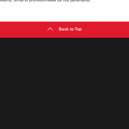
 évents, offres et promotionnelles de nos partenaires.
Back to Top