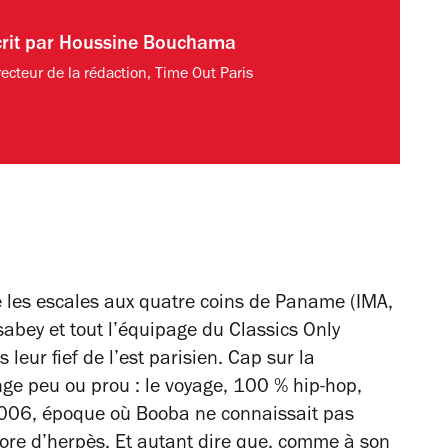
rit par
Houssine Bouchama
recteur de la rédaction, Time Out Paris
né les escales aux quatre coins de Paname (IMA,
bey et tout l’équipage du Classics Only
leur fief de l’est parisien. Cap sur la
nge peu ou prou : le voyage, 100 % hip-hop,
006, époque où Booba ne connaissait pas
core d’herpès. Et autant dire que, comme à son