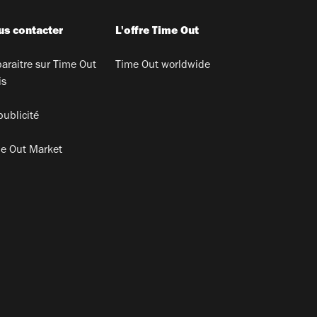
s contacter
L'offre Time Out
araitre sur Time Out
Time Out worldwide
is
publicité
e Out Market