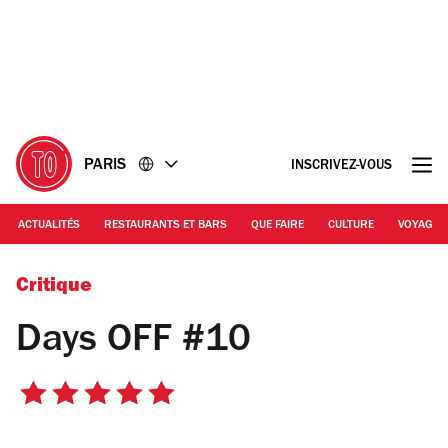
Accéder
Accéder
au
au
contenu
pied
de
page
PARIS
INSCRIVEZ-VOUS
ACTUALITÉS
RESTAURANTS ET BARS
QUE FAIRE
CULTURE
VOYAGE
© DR
Critique
Days OFF #10
5
sur