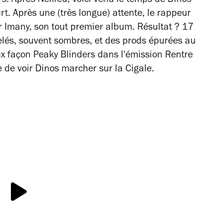
s. Après Nekfeu, voici venu le temps de Dinos
rt. Après une (très longue) attente, le rappeur
er
Imany,
son tout premier album. Résultat ? 17
elés, souvent sombres, et des prods épurées au
ux façon
Peaky Blinders
dans l'émission
Rentre
e de voir Dinos marcher sur la Cigale.