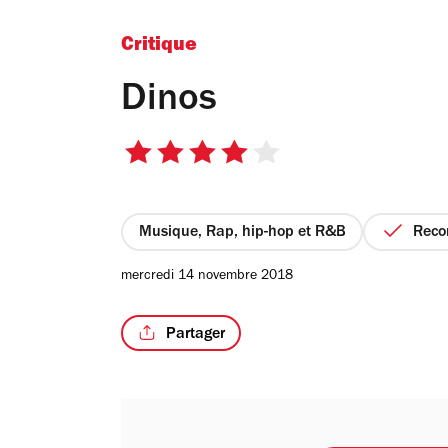
Critique
Dinos
4
sur
5
étoiles
Musique, Rap, hip-hop et R&B
Rec
mercredi 14 novembre 2018
Partager