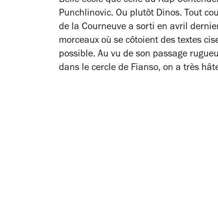
Belle école que celle du Rap Contender
Punchlinovic. Ou plutôt Dinos. Tout cou
de la Courneuve a sorti en avril derni
morceaux où se côtoient des textes cis
possible. Au vu de son passage rugue
dans le cercle
de Fianso
,
on a très hât