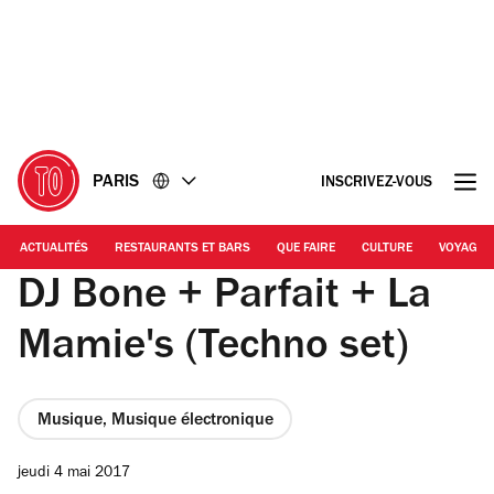
Accéder
Accéder
au
au
contenu
pied
de
page
PARIS
INSCRIVEZ-VOUS
ACTUALITÉS
RESTAURANTS ET BARS
QUE FAIRE
CULTURE
VOYAGE
DJ Bone + Parfait + La
Mamie's (Techno set)
Musique, Musique électronique
jeudi 4 mai 2017