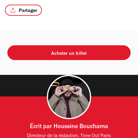
Partager
Acheter un billet
Écrit par
Houssine Bouchama
Directeur de la rédaction, Time Out Paris