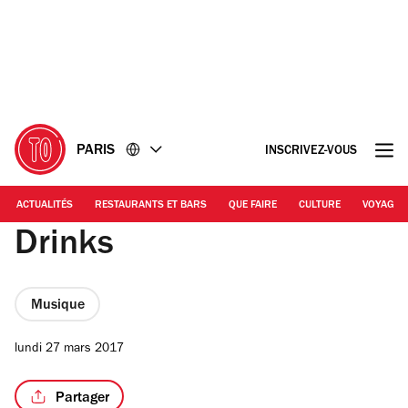
Accéder
Accéder
au
au
contenu
pied
de
page
PARIS
INSCRIVEZ-VOUS
ACTUALITÉS
RESTAURANTS ET BARS
QUE FAIRE
CULTURE
VOYAGE
Drinks
Musique
lundi 27 mars 2017
Partager