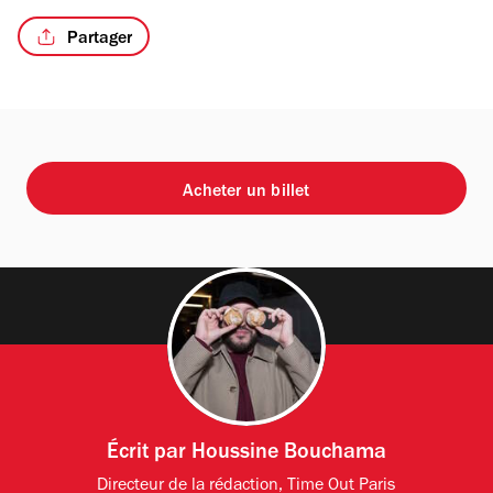
Partager
Acheter un billet
Écrit par
Houssine Bouchama
Directeur de la rédaction, Time Out Paris