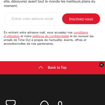
elle, découvrez avant tout le monde les meilleurs plans du
moment.
Entrez
votre
adresse
email
En entrant votre adresse mail, vous acceptez nos
conditions
d'utilisation
et notre
politique de confidentialité
et de recevoir les
emails de Time Out à propos de l'actualité, évents, offres et
promotionnelles de nos partenaires.
F
Back to Top