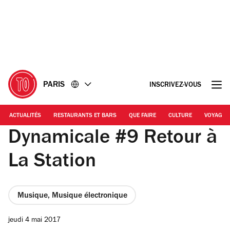
Accéder
Accéder
au
au
contenu
pied
de
page
PARIS
INSCRIVEZ-VOUS
ACTUALITÉS
RESTAURANTS ET BARS
QUE FAIRE
CULTURE
VOYAGE
Dynamicale #9 Retour à
La Station
Musique, Musique électronique
jeudi 4 mai 2017