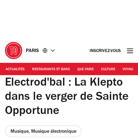
Accéder
Accéder
au
au
contenu
pied
de
page
PARIS
INSCRIVEZ-VOUS
ACTUALITÉS
RESTAURANTS ET BARS
QUE FAIRE
CULTURE
VOYAGE
Electrod'bal : La Klepto
dans le verger de Sainte
Opportune
Musique, Musique électronique