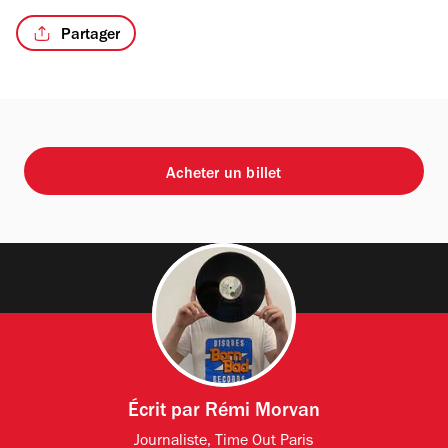
Partager
Acheter un billet
Écrit par
Rémi Morvan
Journaliste, Time Out Paris