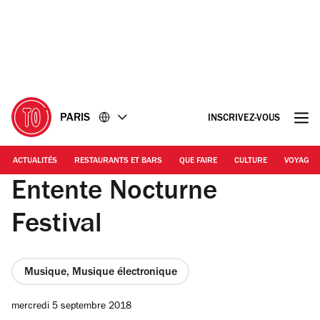
Accéder
Accéder
au
au
contenu
pied
de
page
PARIS
INSCRIVEZ-VOUS
ACTUALITÉS
RESTAURANTS ET BARS
QUE FAIRE
CULTURE
VOYAGE
Entente Nocturne
Festival
Musique, Musique électronique
mercredi 5 septembre 2018