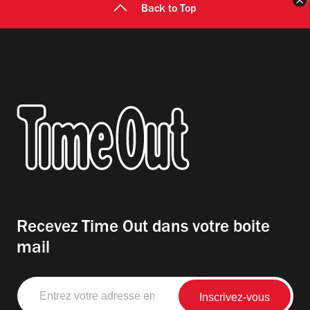
F
Back to Top
Recevez Time Out dans votre boite
mail
Entrez
votre