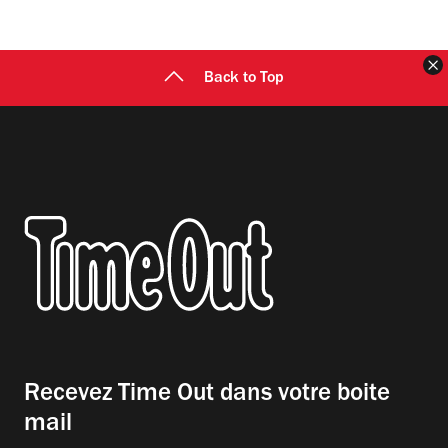
F
Back to Top
Recevez Time Out dans votre boite
mail