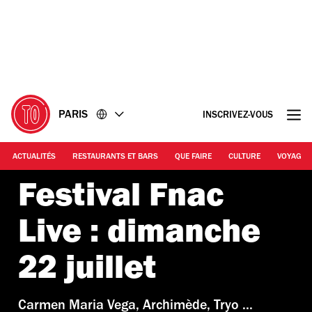
Accéder
Accéder
au
au
contenu
pied
de
page
PARIS
INSCRIVEZ-VOUS
ACTUALITÉS
RESTAURANTS ET BARS
QUE FAIRE
CULTURE
VOYAGE
Festival Fnac
Live : dimanche
22 juillet
Carmen Maria Vega, Archimède, Tryo ...