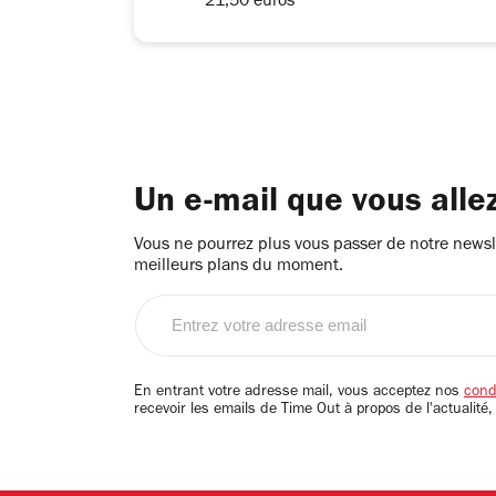
21,50 euros
Un e-mail que vous alle
Vous ne pourrez plus vous passer de notre newsle
meilleurs plans du moment.
Entrez
votre
adresse
email
En entrant votre adresse mail, vous acceptez nos
condi
recevoir les emails de Time Out à propos de l'actualité,