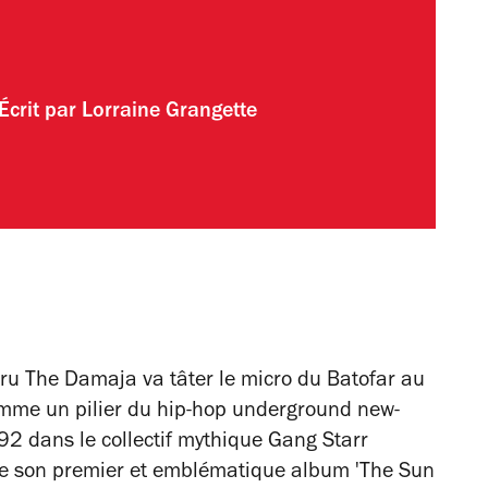
Écrit par
Lorraine Grangette
eru The Damaja
va tâter le micro du Batofar au
omme un pilier du hip-hop underground new-
992 dans le collectif mythique Gang Starr
 de son premier et emblématique album 'The Sun