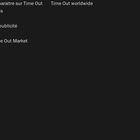
araitre sur Time Out
Time Out worldwide
is
publicité
e Out Market