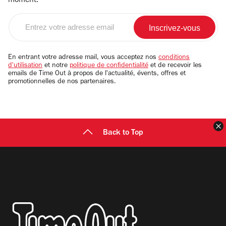
moment.
Entrez
votre
adresse
email
En entrant votre adresse mail, vous acceptez nos
conditions
d'utilisation
et notre
politique de confidentialité
et de recevoir les
emails de Time Out à propos de l'actualité, évents, offres et
promotionnelles de nos partenaires.
F
Back to Top