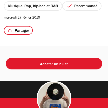
5
étoiles
Musique, Rap, hip-hop et R&B
Recommandé
mercredi 27 février 2019
Partager
Acheter un billet