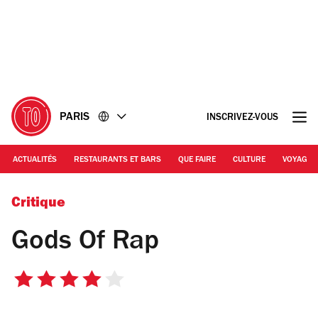
Accéder
Accéder
au
au
contenu
pied
de
page
PARIS
INSCRIVEZ-VOUS
ACTUALITÉS
RESTAURANTS ET BARS
QUE FAIRE
CULTURE
VOYAGE
© DR
Critique
Gods Of Rap
4
sur