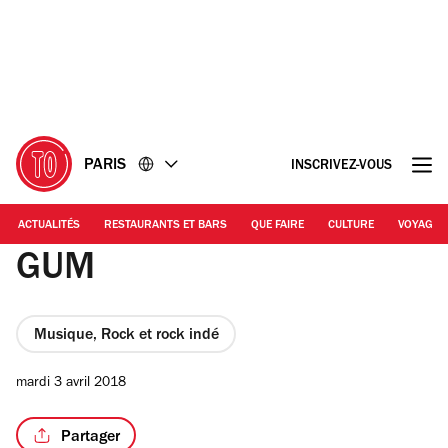
Accéder
Accéder
au
au
contenu
pied
de
page
PARIS
INSCRIVEZ-VOUS
ACTUALITÉS
RESTAURANTS ET BARS
QUE FAIRE
CULTURE
VOYAGE
GUM
Musique, Rock et rock indé
mardi 3 avril 2018
Partager