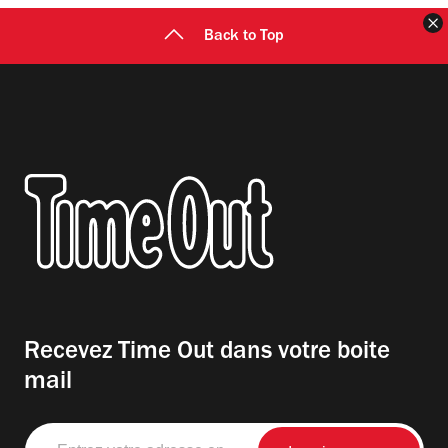
F
Back to Top
Recevez Time Out dans votre boite
mail
Entrez