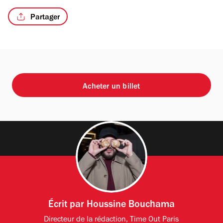
Partager
Acheter un billet
Écrit par
Houssine Bouchama
Directeur de la rédaction, Time Out Paris