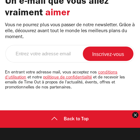
Un e-mail que vous allez
vraiment
aimer
Vous ne pourrez plus vous passer de notre newsletter. Grâce à
elle, découvrez avant tout le monde les meilleurs plans du
moment.
Entrez
votre
adresse
email
En entrant votre adresse mail, vous acceptez nos
conditions
d'utilisation
et notre
politique de confidentialité
et de recevoir les
emails de Time Out à propos de l'actualité, évents, offres et
promotionnelles de nos partenaires.
F
Back to Top