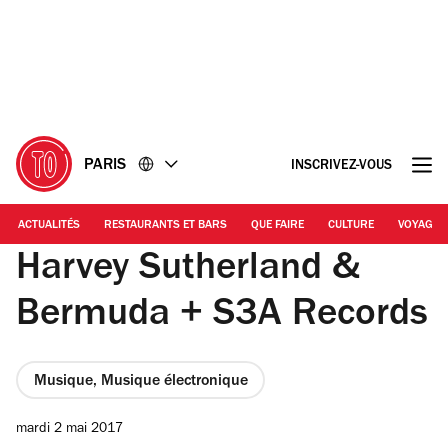
Accéder
Accéder
au
au
contenu
pied
de
page
PARIS
INSCRIVEZ-VOUS
ACTUALITÉS
RESTAURANTS ET BARS
QUE FAIRE
CULTURE
VOYAGE
Harvey Sutherland &
Bermuda + S3A Records
Musique, Musique électronique
mardi 2 mai 2017