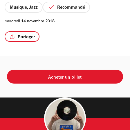
5
étoiles
Musique, Jazz
Recommandé
mercredi 14 novembre 2018
Partager
Acheter un billet