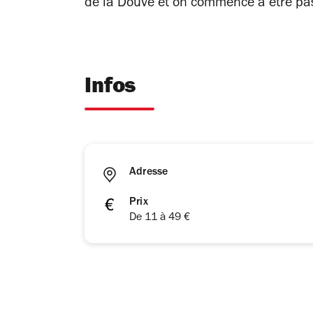
de la Douve et on commence à être pa
Infos
Adresse
Prix
De 11 à 49 €