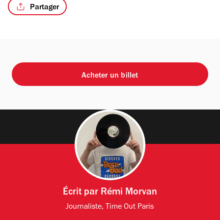
Partager
Acheter un billet
Écrit par
Rémi Morvan
Journaliste, Time Out Paris