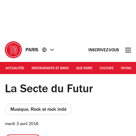
Accéder
Accéder
au
au
contenu
pied
de
page
PARIS
INSCRIVEZ-VOUS
ACTUALITÉS
RESTAURANTS ET BARS
QUE FAIRE
CULTURE
VOYAGE
© DR
La Secte du Futur
Musique, Rock et rock indé
mardi 3 avril 2018