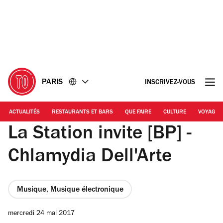
Accéder
Accéder
au
au
contenu
pied
de
page
PARIS
INSCRIVEZ-VOUS
ACTUALITÉS
RESTAURANTS ET BARS
QUE FAIRE
CULTURE
VOYAGE
La Station invite [BP] -
Chlamydia Dell'Arte
Musique, Musique électronique
mercredi 24 mai 2017