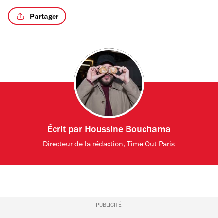
Partager
Écrit par
Houssine Bouchama
Directeur de la rédaction, Time Out Paris
PUBLICITÉ