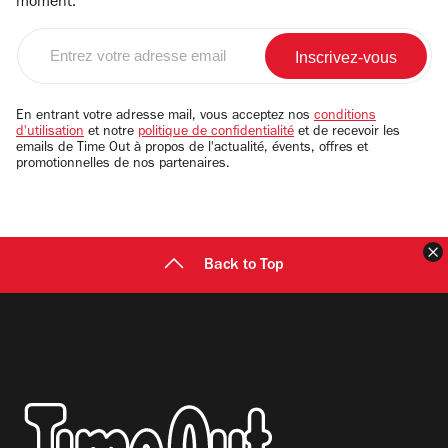
moment.
Entrez
votre
adresse
email
En entrant votre adresse mail, vous acceptez nos
conditions
d'utilisation
et notre
politique de confidentialité
et de recevoir les
emails de Time Out à propos de l'actualité, évents, offres et
promotionnelles de nos partenaires.
F
Back to Top