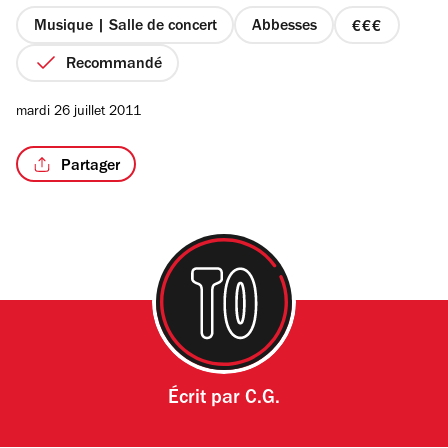
5
étoiles
Musique | Salle de concert
Abbesses
prix
3
Recommandé
sur
4
mardi 26 juillet 2011
Partager
Écrit par
C.G.