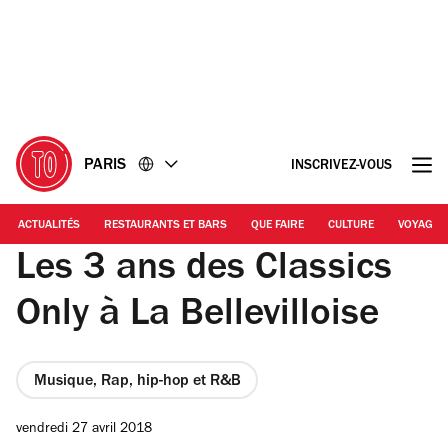
Accéder
Accéder
au
au
contenu
pied
de
page
PARIS
INSCRIVEZ-VOUS
ACTUALITÉS
RESTAURANTS ET BARS
QUE FAIRE
CULTURE
VOYAGE
Les 3 ans des Classics
Only à La Bellevilloise
Musique, Rap, hip-hop et R&B
vendredi 27 avril 2018